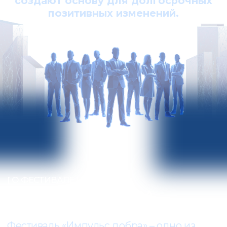
бизнеса и государства встречаются на
одной площадке, чтобы выстроить диалог,
открыть новые возможности и запустить
совместные инициативы.
Здесь
рождаются партнёрства, формируются
новые смыслы и создаются решения,
способные менять жизнь людей к
лучшему.
В 2026 году мероприятие
прошло в четвёртый раз.
Гости Фестиваля встретились с ведущими
практиками и тренерами страны, приняли
участие в дискуссиях, мастер-классах,
развлекательных активностях и
насыщенном нетворкинге.
Кульминацией Фестиваля стала
церемония вручения Премии «Импульс
добра» – одной из самых значимых
наград в сфере социального
предпринимательства.