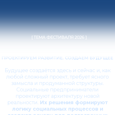
проектируют архитектуру новой
реальности.
Их решения формируют
логику социальных процессов и
создают основу для долгосрочных
позитивных изменений.
[ О ФЕСТИВАЛЕ ]
ИМПУЛЬС ДОБРА
Фестиваль «Импульс добра» – одно из
ключевых событий года в сфере
социального предпринимательства.
Эксперты, инвесторы, представители