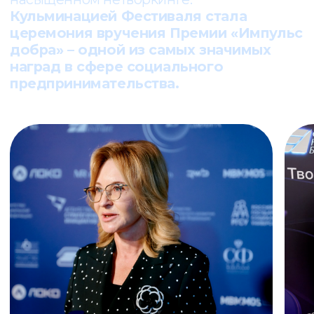
предпринимателей, представителей
власти и инфраструктуры поддержки
бизнеса, журналистов, блогеров.
Среди спикеров – эксперты и визионеры,
которые помогают смотреть шире и
мыслить масштабнее. В их числе: писатель
и общественный деятель Ирина Хакамада,
PR-директор «Авито» Ульяна Смольская,
режиссёр и продюсер Лина Арифулина.
Неравнодушные люди, готовые
действовать, встретились на одной
площадке, поделились опытом,
вдохновили друг друга и договорились о
сотрудничестве.