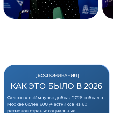
600+
60
участников
регионов в РФ
45
35+
сфер
спикеров
деятельности
ДЛЯ КОГО