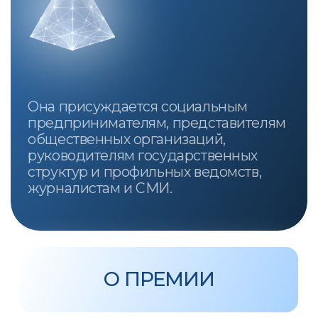
«Наше будущее» могут быть
воспроизведены в любых средствах
массовой информации при условии
наличия активной ссылки на
первоисточник.
Политика конфиденциальности
Публичная оферта
Согласие на обработку персональных
данных
Согласие на получение рекламно-
информационных рассылок