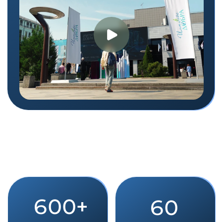
Органы власти
Рассказать о поддержке
социального бизнеса, узнать о
планах и потребностях
социального бизнеса, обменяться
опытом
СОНКО
Обменяться опытом, первыми
узнать о новых трендах,
обучиться актуальным
навыкам, пообщаться