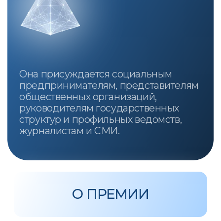
«Наше будущее» могут быть
воспроизведены в любых средствах
массовой информации при условии
наличия активной ссылки на
первоисточник.
Политика конфиденциальности
Публичная оферта
Согласие на обработку персональных
данных
Согласие на получение рекламно-
информационных рассылок