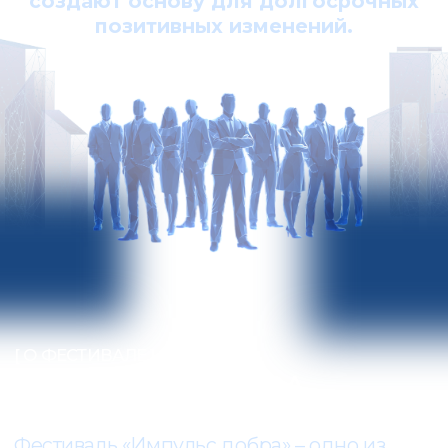
бизнеса и государства встречаются на
одной площадке, чтобы выстроить диалог,
открыть новые возможности и запустить
совместные инициативы.
Здесь
рождаются партнёрства, формируются
новые смыслы и создаются решения,
способные менять жизнь людей к
лучшему.
В 2026 году мероприятие
прошло в четвёртый раз.
Гости Фестиваля встретились с ведущими
практиками и тренерами страны, приняли
участие в дискуссиях, мастер-классах,
развлекательных активностях и
насыщенном нетворкинге.
Кульминацией Фестиваля стала
церемония вручения Премии «Импульс
добра» – одной из самых значимых
наград в сфере социального
предпринимательства.