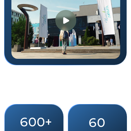
Органы власти
Рассказать о поддержке
социального бизнеса, узнать о
планах и потребностях
социального бизнеса, обменяться
опытом
СОНКО
Обменяться опытом, первыми
узнать о новых трендах,
обучиться актуальным
навыкам, пообщаться