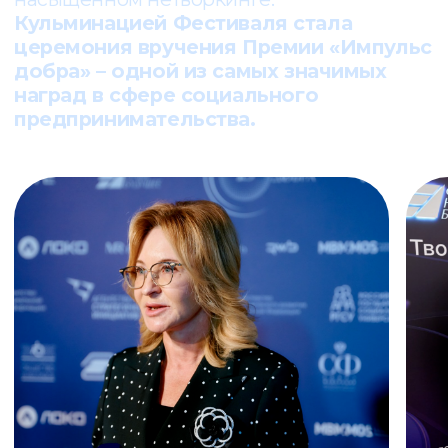
предпринимателей, представителей
власти и инфраструктуры поддержки
бизнеса, журналистов, блогеров.
Среди спикеров – эксперты и визионеры,
которые помогают смотреть шире и
мыслить масштабнее. В их числе: писатель
и общественный деятель Ирина Хакамада,
PR-директор «Авито» Ульяна Смольская,
режиссёр и продюсер Лина Арифулина.
Неравнодушные люди, готовые
действовать, встретились на одной
площадке, поделились опытом,
вдохновили друг друга и договорились о
сотрудничестве.