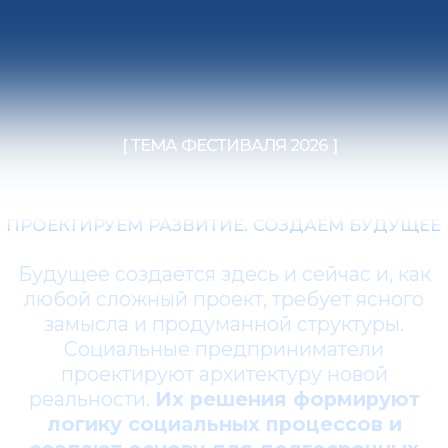
проектируют архитектуру новой
реальности.
Их решения формируют
логику социальных процессов и
создают основу для долгосрочных
позитивных изменений.
[ О ФЕСТИВАЛЕ ]
ИМПУЛЬС ДОБРА
Фестиваль «Импульс добра» – одно из
ключевых событий года в сфере
социального предпринимательства.
Эксперты, инвесторы, представители