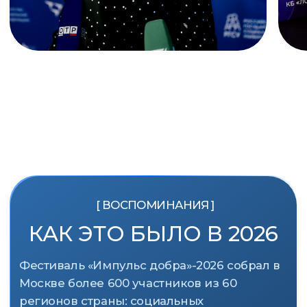
600+
60
участников
регионов в РФ
45
35+
сфер
спикеров
деятельности
ДЛЯ КОГО