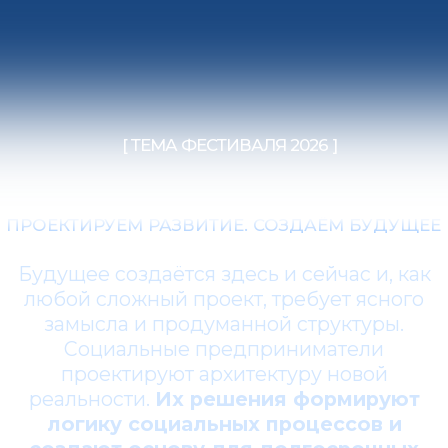
проектируют архитектуру новой
реальности.
Их решения формируют
логику социальных процессов и
создают основу для долгосрочных
позитивных изменений.
[ О ФЕСТИВАЛЕ ]
ИМПУЛЬС ДОБРА
Фестиваль «Импульс добра» – одно из
ключевых событий года в сфере
социального предпринимательства.
Эксперты, инвесторы, представители