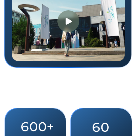
Органы власти
Рассказать о поддержке
социального бизнеса, узнать о
планах и потребностях
социального бизнеса, обменяться
опытом
СОНКО
Обменяться опытом, первыми
узнать о новых трендах,
обучиться актуальным
навыкам, пообщаться