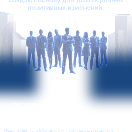
бизнеса и государства встречаются на
одной площадке, чтобы выстроить диалог,
открыть новые возможности и запустить
совместные инициативы.
Здесь
рождаются партнёрства, формируются
новые смыслы и создаются решения,
способные менять жизнь людей к
лучшему.
В 2026 году мероприятие
прошло в четвёртый раз.
Гости Фестиваля встретились с ведущими
практиками и тренерами страны, приняли
участие в дискуссиях, мастер-классах,
развлекательных активностях и
насыщенном нетворкинге.
Кульминацией Фестиваля стала
церемония вручения Премии «Импульс
добра» – одной из самых значимых
наград в сфере социального
предпринимательства.