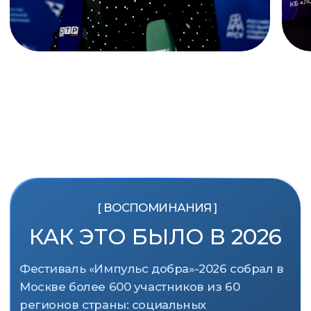
600+
60
участников
регионов в РФ
45
35+
сфер
спикеров
деятельности
ДЛЯ КОГО