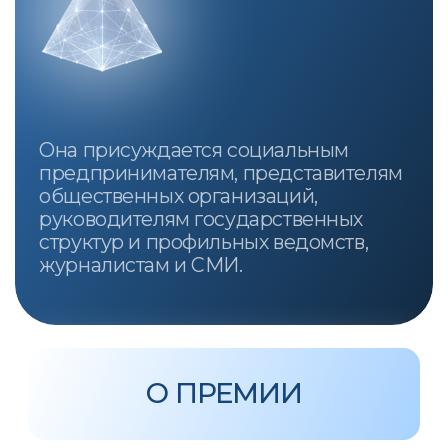
«Наше будущее» могут быть
воспроизведены в любых средствах
массовой информации при условии
наличия активной ссылки на
первоисточник.
Политика конфиденциальности
Публичная оферта
Согласие на обработку персональных
данных
Согласие на получение рекламно-
информационных рассылок