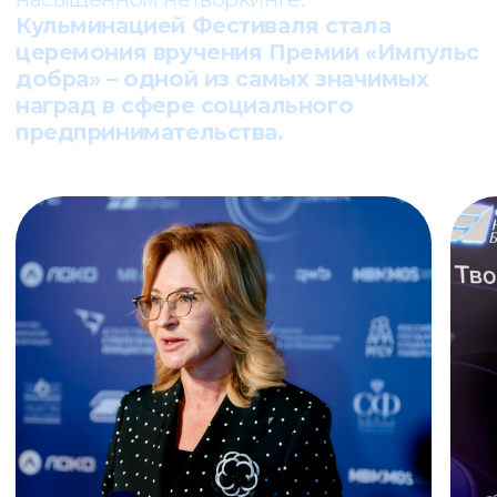
предпринимателей, представителей
власти и инфраструктуры поддержки
бизнеса, журналистов, блогеров.
Среди спикеров – эксперты и визионеры,
которые помогают смотреть шире и
мыслить масштабнее. В их числе: писатель
и общественный деятель Ирина Хакамада,
PR-директор «Авито» Ульяна Смольская,
режиссёр и продюсер Лина Арифулина.
Неравнодушные люди, готовые
действовать, встретились на одной
площадке, поделились опытом,
вдохновили друг друга и договорились о
сотрудничестве.