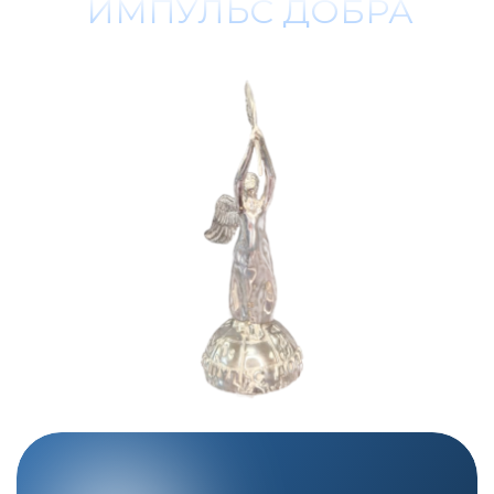
КОНТАКТЫ
Напишите нам на e-mail
pr@nb-fund.ru
Телефон горячей линии:
8 800 333 68 78
ВК - Сообщество